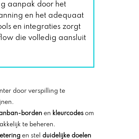
ng aanpak door het
lanning en het adequaat
ols en integraties zorgt
flow die volledig aansluit
nter door verspilling te
jnen.
anban-borden
en
kleurcodes
om
kkelijk te beheren.
etering
en stel
duidelijke doelen