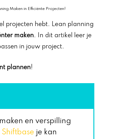
ing Maken in Efficiënte Projecten!
eel projecten hebt. Lean planning
iënter maken
. In dit artikel leer je
passen in jouw project.
unt plannen
!
r maken en verspilling
e
Shiftbase
je kan