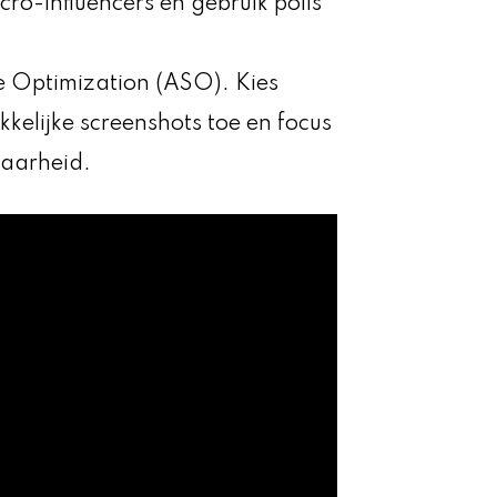
o-influencers en gebruik polls
re Optimization (ASO). Kies
kkelijke screenshots toe en focus
baarheid.