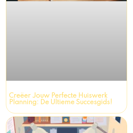
Creëer Jouw Perfecte Huiswerk
Planning: De Ultieme Succesgids!