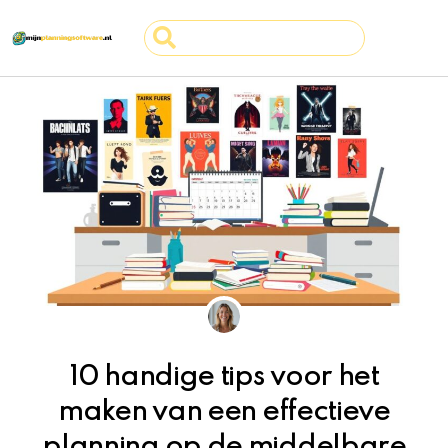
Ga
Search
naar
...
de
inhoud
10 handige tips voor het
maken van een effectieve
planning op de middelbare