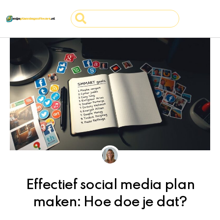
Ga
Search
naar
...
de
inhoud
Effectief social media plan
maken: Hoe doe je dat?