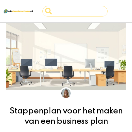
Ga
Search
naar
...
de
inhoud
Stappenplan voor het maken
van een business plan