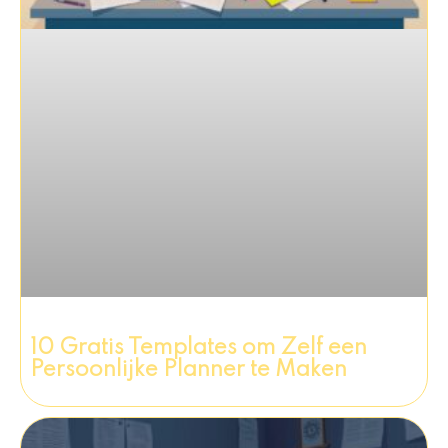
10 Gratis Templates om Zelf een
Persoonlijke Planner te Maken