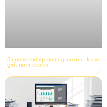
Slimme studieplanning maken: Jouw
gids naar succes!