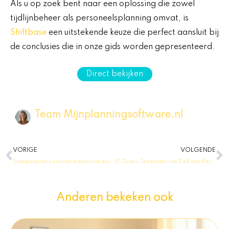
Als u op zoek bent naar een oplossing die zowel
tijdlijnbeheer als personeelsplanning omvat, is
Shiftbase
een uitstekende keuze die perfect aansluit bij
de conclusies die in onze gids worden gepresenteerd.
Direct bekijken
Team Mijnplanningsoftware.nl
Vorige
V
VORIGE
VOLGENDE
Stappenplan voor het maken van een business plan
10 Gratis Templates om Zelf een Persoonlijke Planner te Maken
Anderen bekeken ook