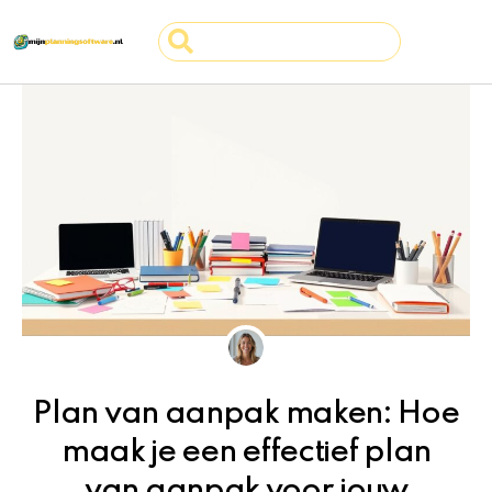
Ga
Search
naar
...
de
inhoud
Plan van aanpak maken: Hoe
maak je een effectief plan
van aanpak voor jouw